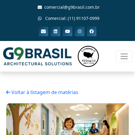
comercial@g9brasil.com.br
Comercial: (11) 91107-0999
Voltar à listagem de matérias